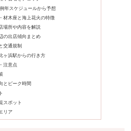
と例年スケジュールから予想
・材木座と海上花火の特徴
出店場所や内容を解説
辺の出店傾向まとめ
法と交通規制
比ヶ浜駅からの行き方
・注意点
策
向とピーク時間
ト
観覧スポット
エリア