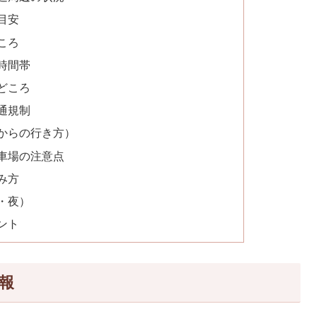
目安
ころ
時間帯
どころ
通規制
からの行き方）
車場の注意点
み方
・夜）
ント
報