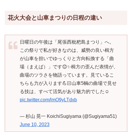
花火大会と山車まつりの日程の違い
日曜日の午後は「尾張西枇杷島まつり」へ。
この祭りで私が好きなのは、威勢の良い楫方
が山車を担いでゆっくりと方向転換する「曲
場（まえば）」です😊✨楫方の歪んだ表情が、
曲場のツラさを物語っています。見ているこ
ちらも力が入ります💪🏻山車5輌の曲場で見せ
る技は、すべて活気があり魅力的でした☺️
pic.twitter.com/lmO9yLTdxb
— 杉山 晃一 KoichiSugiyama (@Sugiyama51)
June 10, 2023