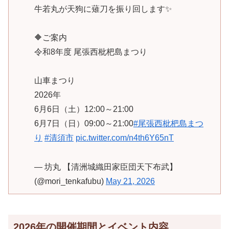
牛若丸が天狗に薙刀を振り回します✨
🔶ご案内
令和8年度 尾張西枇杷島まつり
山車まつり
2026年
6月6日（土）12:00～21:00
6月7日（日）09:00～21:00
#尾張西枇杷島まつ
り
#清須市
pic.twitter.com/n4th6Y65nT
— 坊丸 【清洲城織田家臣団天下布武】
(@mori_tenkafubu)
May 21, 2026
2026年の開催期間とイベント内容