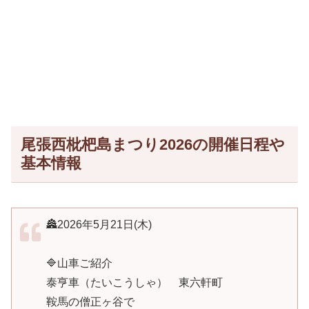
尾張西枇杷島まつり2026の開催日程や
基本情報
🏯2026年5月21日(木)
🔷山車ご紹介
泰亨車（たいこうしゃ） 東六軒町
鞍馬の僧正ヶ谷で