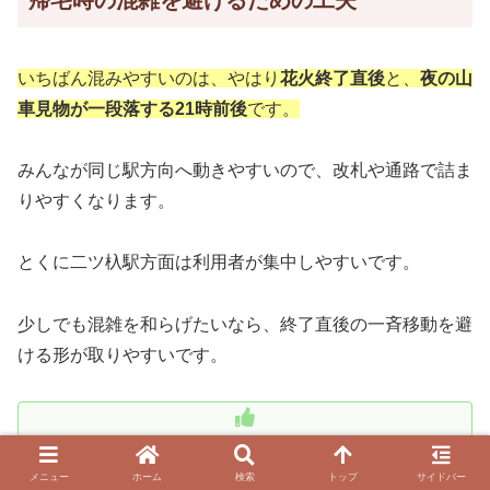
帰宅時の混雑を避けるための工夫
いちばん混みやすいのは、やはり
花火終了直後
と、
夜の山
車見物が一段落する21時前後
です。
みんなが同じ駅方向へ動きやすいので、改札や通路で詰ま
りやすくなります。
とくに二ツ杁駅方面は利用者が集中しやすいです。
少しでも混雑を和らげたいなら、終了直後の一斉移動を避
ける形が取りやすいです。
たとえば、花火後は少し時間をずらして動く、山車の
日は見せ場を見終えたら早めに駅へ向かう、といった
メニュー
ホーム
検索
トップ
サイドバー