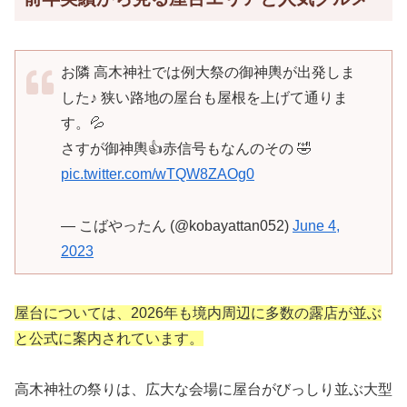
お隣 高木神社では例大祭の御神輿が出発しま
した♪ 狭い路地の屋台も屋根を上げて通りま
す。💦
さすが御神輿👍赤信号もなんのその 🤣
pic.twitter.com/wTQW8ZAOg0
— こばやったん (@kobayattan052)
June 4,
2023
屋台については、2026年も境内周辺に多数の露店が並ぶ
と公式に案内されています。
高木神社の祭りは、広大な会場に屋台がびっしり並ぶ大型