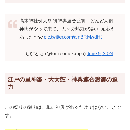
高木神社例大祭 御神輿連合渡御。どんどん御
神輿がやって来て、人々の熱気が凄い‼️見応え
あった〜🤩
pic.twitter.com/ajnBRMwdHJ
— ちびとも (@tomotomokappa)
June 9, 2024
江戸の里神楽・大太鼓・神輿連合渡御の迫
力
この祭りの魅力は、単に神輿が出るだけではないことで
す。