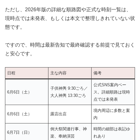
ただし、2026年版の詳細な順路図や正式な時刻一覧は、
現時点では未発表、もしくは本文で整理しきれていない状
態です。
ですので、時間は最新告知で最終確認する前提で見ておく
と安心です。
日程
主な内容
備考
公式SNS案内ベー
子供神輿 9:30ごろ／
6月6日（土）
ス。詳細順路は現時
大人神輿 13:30ごろ
点では未発表
境内周辺に多数と案
6月6日（土）
露店出店
内
例大祭関連行事、神
時間の細部は表記ゆ
6月7日（日）
楽、奉納演芸
れあり