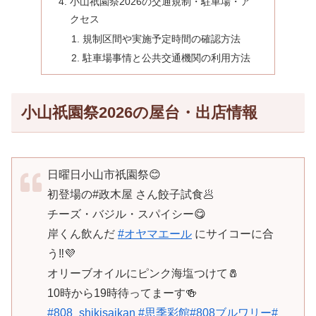
小山祇園祭2026の交通規制・駐車場・ア
クセス
規制区間や実施予定時間の確認方法
駐車場事情と公共交通機関の利用方法
小山祇園祭2026の屋台・出店情報
日曜日小山市祇園祭😊
初登場の#政木屋 さん餃子試食🥟
チーズ・バジル・スパイシー😋
岸くん飲んだ
#オヤマエール
にサイコーに合
う‼️💜
オリーブオイルにピンク海塩つけて🧂
10時から19時待ってまーす🍻
#808_shikisaikan
#思季彩館
#808ブルワリー
#