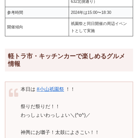
632北側通り）
参考時間
2024年は15:00〜18:30
祇園祭と同日開催の周辺イベン
開催傾向
トとして実施
軽トラ市・キッチンカーで楽しめるグルメ
情報
本日は
#小山祇園祭
！！
祭りだ祭りだ！！
わっしょいわっしょい＼(^o^)／
神輿にお囃子！太鼓によさこい！！