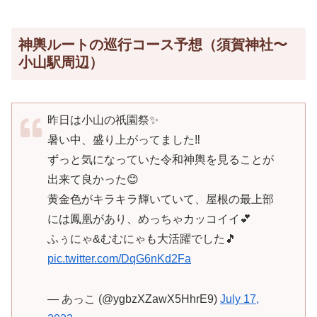
神輿ルートの巡行コース予想（須賀神社〜
小山駅周辺）
昨日は小山の祇園祭✨
暑い中、盛り上がってました‼️
ずっと気になっていた令和神輿を見ることが
出来て良かった😊
黄金色がキラキラ輝いていて、屋根の最上部
には鳳凰があり、めっちゃカッコイイ💕
ふぅにゃ&むむにゃも大活躍でした🎵
pic.twitter.com/DqG6nKd2Fa
— あっこ (@ygbzXZawX5HhrE9)
July 17,