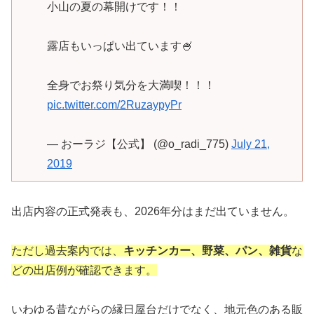
小山の夏の幕開けです！！
露店もいっぱい出ています🍧
全身でお祭り気分を大満喫！！！
pic.twitter.com/2RuzaypyPr
— おーラジ【公式】 (@o_radi_775)
July 21,
2019
出店内容の正式発表も、2026年分はまだ出ていません。
ただし過去案内では、
キッチンカー、野菜、パン、雑貨
な
どの出店例が確認できます。
いわゆる昔ながらの縁日屋台だけでなく、地元色のある販