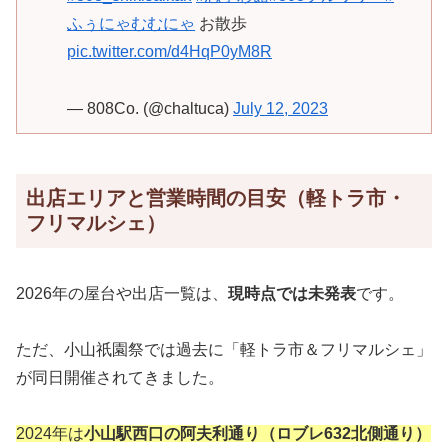
ふぅにゃむむにゃ
お散歩
pic.twitter.com/d4HqP0yM8R
— 808Co. (@chaltuca)
July 12, 2023
出店エリアと営業時間の目安（軽トラ市・
フリマルシェ）
2026年の屋台や出店一覧は、
現時点では未発表
です。
ただ、小山祇園祭では過去に「軽トラ市＆フリマルシェ」
が同日開催されてきました。
2024年は
小山駅西口の阿夫利通り（ロブレ632北側通り）