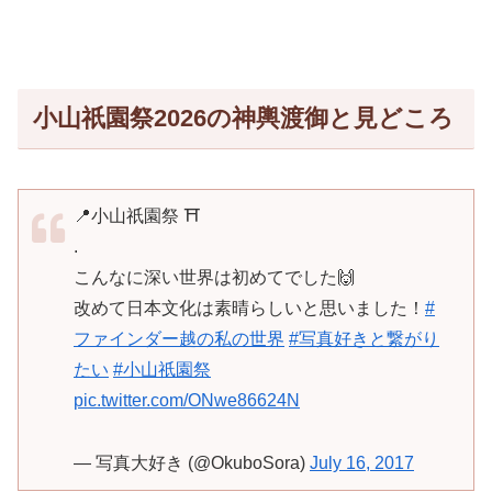
小山祇園祭2026の神輿渡御と見どころ
📍小山祇園祭 ⛩
.
こんなに深い世界は初めてでした🙌
改めて日本文化は素晴らしいと思いました！
#
ファインダー越の私の世界
#写真好きと繋がり
たい
#小山祇園祭
pic.twitter.com/ONwe86624N
— 写真大好き (@OkuboSora)
July 16, 2017