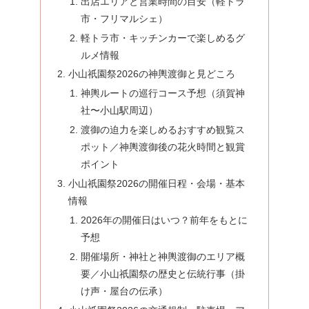
出店エリアと営業時間の目安（軽トラ
市・フリマルシェ）
軽トラ市・キッチンカーで楽しめるグ
ルメ情報
小山祇園祭2026の神輿渡御と見どころ
神輿ルートの巡行コース予想（須賀神
社〜小山駅周辺）
渡御の迫力を楽しめるおすすめ観覧ス
ポット／神輿渡御後の花火時間と観賞
ポイント
小山祇園祭2026の開催日程・会場・基本
情報
2026年の開催日はいつ？前年をもとに
予想
開催場所・神社と神輿渡御のエリア概
要／小山祇園祭の歴史と伝統行事（掛
け声・屋台の伝承）