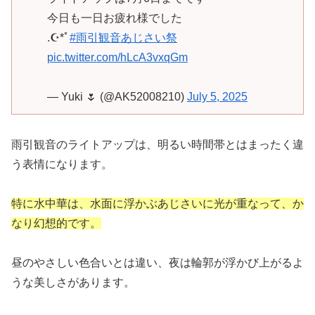
今日も一日お疲れ様でした
.☪*ﾟ
#雨引観音あじさい祭
pic.twitter.com/hLcA3vxqGm
— Yuki 🌷 (@AK52008210)
July 5, 2025
雨引観音のライトアップは、明るい時間帯とはまったく違
う表情になります。
特に水中華は、水面に浮かぶあじさいに光が重なって、か
なり幻想的です。
昼のやさしい色合いとは違い、夜は輪郭が浮かび上がるよ
うな美しさがあります。