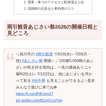
電車・車でのアクセスと駐車場まとめ
混雑時の注意点と車利用のコツ
雨引観音あじさい祭2026の開催日程と
見どころ
＼桜川市の
#雨引観音
で6/10(水)～7/20(月・
祝)
#あじさい祭
開催✨ ／100種5,000株のあじ
さいが咲き誇る境内は、一見の価値ありニャ
😸6/20(土)～7/12(日)は、池にあじさいを浮か
べて彩る
#水中華
も見ることができるよ✨是非
みんなで遊びに来てね❁
https://t.co/ctRtfUsm27
pic.twitter.com/82unCoVVpr