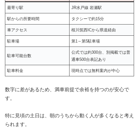
最寄り駅
JR水戸線 岩瀬駅
駅からの所要時間
タクシーで約15分
車アクセス
桜川筑西ICから県道経由
駐車場
第1～第5駐車場
公式では約300台、別掲載では普
駐車可能台数
通車500台表記あり
駐車料金
現時点では無料案内が中心
数字に差があるため、満車前提で余裕を持つのが安心で
す。
特に見頃の土日は、朝のうちから動く人が多くなると考え
られます。