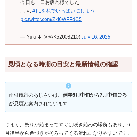
今日も一日お疲れ様でした
︎︎𓂃⟡.·
#TLを花でいっぱいにしよう
pic.twitter.com/ZkI0WFFdC5
— Yuki 🌷 (@AK52008210)
July 16, 2025
見頃となる時期の目安と最新情報の確認
雨引観音のあじさいは、
例年6月中旬から7月中旬ごろ
が見頃
と案内されています。
つまり、祭りが始まってすぐは咲き始めの場所もあり、6
月後半から色づきがそろってくる流れになりやすいです。