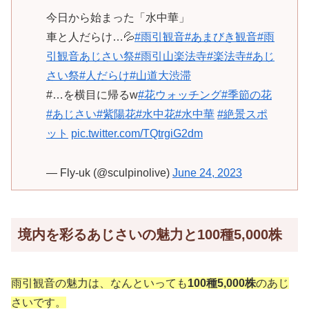
今日から始まった「水中華」
車と人だらけ…💦
#雨引観音
#あまびき観音
#雨
引観音あじさい祭
#雨引山楽法寺
#楽法寺
#あじ
さい祭
#人だらけ
#山道大渋滞
#…を横目に帰るw
#花ウォッチング
#季節の花
#あじさい
#紫陽花
#水中花
#水中華
#絶景スポ
ット
pic.twitter.com/TQtrgiG2dm
— Fly-uk (@sculpinolive)
June 24, 2023
境内を彩るあじさいの魅力と100種5,000株
雨引観音の魅力は、なんといっても
100種5,000株
のあじ
さいです。