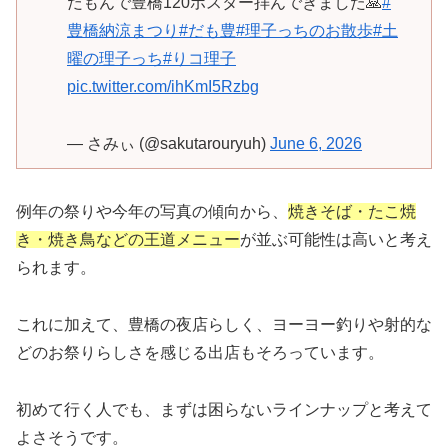
だもんで豊橋120ポスター拝んできました🙏
#
豊橋納涼まつり
#だも豊
#理子っちのお散歩
#土
曜の理子っち
#りコ理子
pic.twitter.com/ihKmI5Rzbg
— さみぃ (@sakutarouryuh)
June 6, 2026
例年の祭りや今年の写真の傾向から、
焼きそば・たこ焼
き・焼き鳥などの王道メニュー
が並ぶ可能性は高いと考え
られます。
これに加えて、豊橋の夜店らしく、ヨーヨー釣りや射的な
どのお祭りらしさを感じる出店もそろっています。
初めて行く人でも、まずは困らないラインナップと考えて
よさそうです。