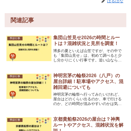
はるはな
関連記事
集団山笠見せ2026の時間とルー
季節行事
トは？混雑状況と見所を調査！
博多の夏といえば山笠ですが、その中で
も「集団山見せ」は、初めて調べると少
し分かりにくい行事です。追い山なら知
っていても、「いつ走るの？」「どこで
見ればいいの？」と迷う方は多いですよ
ね。私も調べていて感じたのは、集団山
神明宮茅の輪祭2026（八戸）の
季節行事
見せは朝の行事ではなく、...
屋台詳細！駐車場やアクセス、混
雑回避についても
神明宮茅の輪祭へ行ってみたいけれど、
屋台はどのくらい出るのか、車で行ける
のか、どの時間が混みやすいのかは気に
なりますよね。とくに初めて八戸の中心
街へ向かう人は、神社の規模感と街なか
の混雑が想像しにくいと思います。私も
京都貴船祭2026の屋台は？神輿
季節行事
調べていて感じたのですが...
ルートやアクセス、混雑状況を解
説！