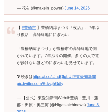
— 花🌸 (@makein_power)
June 14, 2026
【
#豊橋市
】豊橋納涼まつり「夜店」、7年ぶ
り復活 高師緑地ににぎわい
「豊橋納涼まつり」が豊橋市の高師緑地で開
かれています。7年ぶりの開催。多くの人で道
が歩けないほどのにぎわいを見せています。
🔻続きは
https://t.co/cJndQIgLU2
#東愛知新聞
pic.twitter.com/BdvcjhGdly
— 【公式】東愛知新聞Web＠豊橋・豊川・蒲
郡・田原・奥三河 (@Higasiaichinews)
June 8,
2026