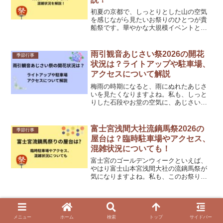
初夏の京都で、しっとりとした山の空気
を感じながら見たいお祭りのひとつが貴
船祭です。華やかな大規模イベントとい
うより、地域に根ざした神事の色が濃
く、貴船らしい静けさと熱気が同居する
のが魅力で、とても京都らしいお祭りな
雨引観音あじさい祭2026の開花
季節行事
んですよね。私も情報を追っ...
状況は？ライトアップや駐車場、
アクセスについて解説
梅雨の時期になると、雨にぬれたあじさ
いを見たくなりますよね。私も、しっと
りした石段やお堂の空気に、あじさいの
色が重なる景色がとても好きです。その
中でも雨引観音は、茨城でも特に人気の
高い名所です。水に浮かぶ「水中華」や
富士宮浅間大社流鏑馬祭2026の
季節行事
夜のライトアップまであり...
屋台は？臨時駐車場やアクセス、
混雑状況についても！
富士宮のゴールデンウィークといえば、
やはり富士山本宮浅間大社の流鏑馬祭が
気になりますよね。私も、このお祭りは
「流鏑馬の迫力を見たい気持ち」と「屋
台も楽しみたい気持ち」を同時に体験出
来る素晴らしい行事だと思います。そし
成田祇園祭2026の屋台情報！山
季節行事
て、当日は駅周辺から人の...
車巡行や駐車場、混雑状況につい
メニュー
ホーム
検索
トップ
サイドバー
ても！