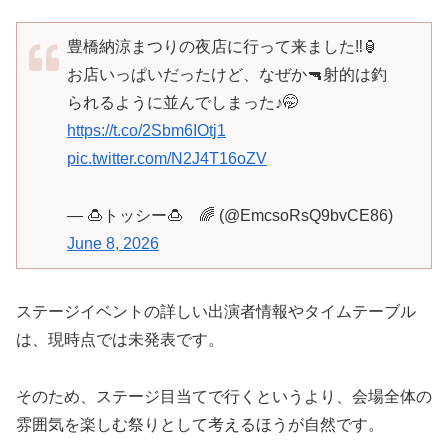
豊橋納涼まつりの夜店に行って来ました‼︎🏮
お店いっぱいだったけど、なぜか🔫射的は釣
られるように並んでしまった♪🤭
https://t.co/2Sbm6IOtj1
pic.twitter.com/N2J4T16oZV
— 🍮トッシー🍮 🌈 (@EmcsoRsQ9bvCE86)
June 8, 2026
ステージイベントの詳しい出演者情報やタイムテーブル
は、現時点では未発表です。
そのため、ステージ目当てで行くというより、会場全体の
雰囲気を楽しむ祭りとして考えるほうが自然です。