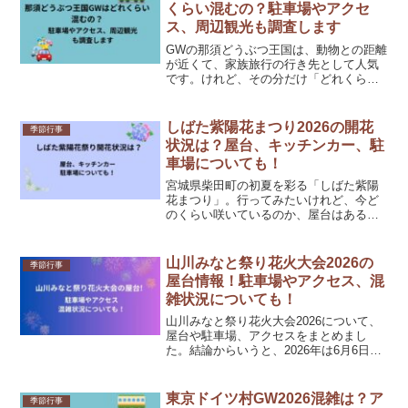
同時に味わえるところが、...
くらい混むの？駐車場やアクセ
ス、周辺観光も調査します
GWの那須どうぶつ王国は、動物との距離
が近くて、家族旅行の行き先として人気
です。けれど、その分だけ「どれくらい
混むのかな」「駐車場に入れるかな」と
不安になりますよね。私も、せっかくの
おでかけが渋滞と行列ばかりだと少し切
しばた紫陽花まつり2026の開花
季節行事
なくなるので、行く前に...
状況は？屋台、キッチンカー、駐
車場についても！
宮城県柴田町の初夏を彩る「しばた紫陽
花まつり」。行ってみたいけれど、今ど
のくらい咲いているのか、屋台はあるの
か、駐車場は使いやすいのか、気になる
ことが多いですよね。私も花まつりに出
かける前は、開花状況と駐車場だけは先
山川みなと祭り花火大会2026の
季節行事
に知っておきたくなります...
屋台情報！駐車場やアクセス、混
雑状況についても！
山川みなと祭り花火大会2026について、
屋台や駐車場、アクセスをまとめまし
た。結論からいうと、2026年は6月6日
（土）20:00から花火大会、6月7日（日）
に第93回本祭が予定されています。港町
らしい活気が魅力のお祭りなので、花火
東京ドイツ村GW2026混雑は？ア
季節行事