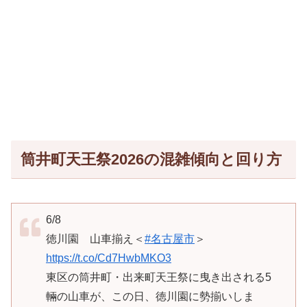
筒井町天王祭2026の混雑傾向と回り方
6/8
徳川園 山車揃え＜
#名古屋市
＞
https://t.co/Cd7HwbMKO3
東区の筒井町・出来町天王祭に曳き出される5
輛の山車が、この日、徳川園に勢揃いしま