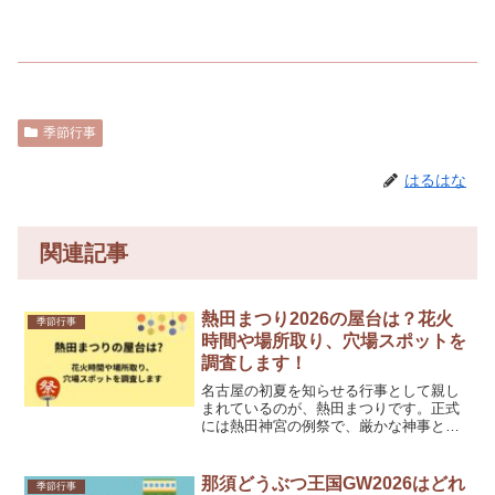
季節行事
はるはな
関連記事
熱田まつり2026の屋台は？花火
季節行事
時間や場所取り、穴場スポットを
調査します！
名古屋の初夏を知らせる行事として親し
まれているのが、熱田まつりです。正式
には熱田神宮の例祭で、厳かな神事とに
ぎやかな露店、そして夜の花火まで楽し
めるのが魅力なんですよね。私も神社の
おごそかな空気と夏祭りらしい高揚感が
那須どうぶつ王国GW2026はどれ
季節行事