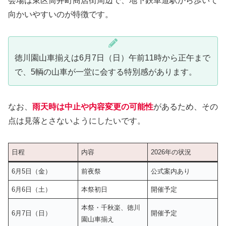
会場は東区筒井町商店街周辺で、地下鉄車道駅から歩いて
向かいやすいのが特徴です。
徳川園山車揃えは6月7日（日）午前11時から正午まで
で、5輌の山車が一堂に会する特別感があります。
なお、
雨天時は中止や内容変更の可能性
があるため、その
点は見落とさないようにしたいです。
日程
内容
2026年の状況
6月5日（金）
前夜祭
公式案内あり
6月6日（土）
本祭初日
開催予定
本祭・千秋楽、徳川
6月7日（日）
開催予定
園山車揃え