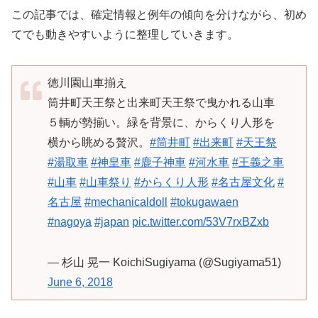
この記事では、確定情報と例年の傾向を分けながら、初め
てでも動きやすいように整理していきます。
徳川園山車揃え
筒井町天王祭と出来町天王祭で曳かれる山車
５輌が勢揃い。緑を背景に、からくり人形を
横から眺める贅沢。
#筒井町
#出来町
#天王祭
#湯取車
#神皇車
#鹿子神車
#河水車
#王義之車
#山車
#山車祭り
#からくり人形
#名古屋文化
#
名古屋
#mechanicaldoll
#tokugawaen
#nagoya
#japan
pic.twitter.com/53V7rxBZxb
— 杉山 晃一 KoichiSugiyama (@Sugiyama51)
June 6, 2018