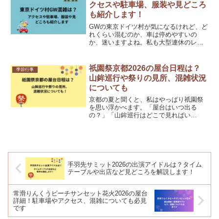
だけでな...
クセスや駐車場、服装や見どころ
も紹介します！
GWの東京ドイツ村が気になるけれど、ど
れくらい混むのか、車は停めやすいの
か、迷いますよね。私も大型連休のレジ
ャー先を調べるときは、現地で慌てたく
ないので、混雑とアクセスを先に確認し
たくなります。東京ドイツ村は園内を車
祇園祭京都2026の屋台日程は？
季節行事
で移動できる珍しいタイプ...
山鉾巡行や祭りの見所、混雑状況
についても
京都の夏と聞くと、私はやっぱり祇園祭
を思い浮かべます。「屋台はいつ出る
の？」「山鉾巡行はどこで見ればい
い？」と気になる方も多いですよね。祇
園祭は1日だけのイベントではなく、7月
いっぱい続く大きなお祭りです。そのた
め、初めて調べると日程の違い...
手羽先サミット2026の出演アイドルは？タイム
テーブルや出店など見どころを解説します！
常滑りんくうビーチサンセット花火2026の屋台
詳細！駐車場やアクセス、混雑についても必見
です