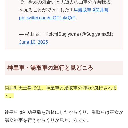
で、楫方の気合いと大迫力の山車の方向転換
を見ることができました👍🏻
#湯取車
#筒井町
pic.twitter.com/urQFJuMQrP
— 杉山 晃一 KoichiSugiyama (@Sugiyama51)
June 10, 2025
神皇車・湯取車の巡行と見どころ
筒井町天王祭では、神皇車と湯取車の2輌が曳行されま
す。
神皇車は神功皇后を題材にしたからくり、湯取車は巫女が
湯立神事を行うからくりが見どころです。