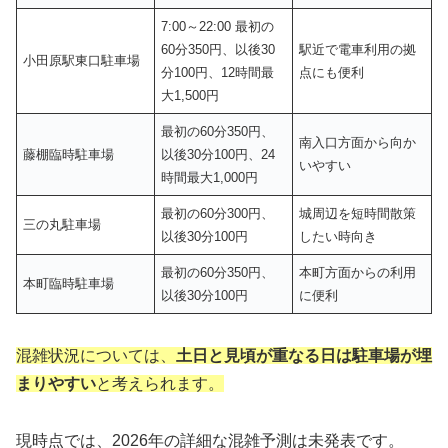
7:00～22:00 最初の
60分350円、以後30
駅近で電車利用の拠
小田原駅東口駐車場
分100円、12時間最
点にも便利
大1,500円
最初の60分350円、
南入口方面から向か
藤棚臨時駐車場
以後30分100円、24
いやすい
時間最大1,000円
最初の60分300円、
城周辺を短時間散策
三の丸駐車場
以後30分100円
したい時向き
最初の60分350円、
本町方面からの利用
本町臨時駐車場
以後30分100円
に便利
混雑状況については、
土日と見頃が重なる日は駐車場が埋
まりやすい
と考えられます。
現時点では、2026年の詳細な混雑予測は未発表です。