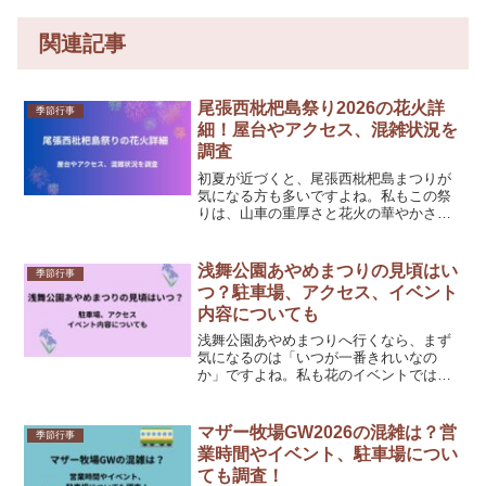
関連記事
尾張西枇杷島祭り2026の花火詳
季節行事
細！屋台やアクセス、混雑状況を
調査
初夏が近づくと、尾張西枇杷島まつりが
気になる方も多いですよね。私もこの祭
りは、山車の重厚さと花火の華やかさが
一度に味わえる、少し特別なお祭りだと
感じます。しかも2026年は、花火と山車
まつりが日を分けて行われるので、予定
浅舞公園あやめまつりの見頃はい
季節行事
を立てる前に流れを知...
つ？駐車場、アクセス、イベント
内容についても
浅舞公園あやめまつりへ行くなら、まず
気になるのは「いつが一番きれいなの
か」ですよね。私も花のイベントでは見
頃を外したくないので、その点は最初に
しっかり確認したくなります。結論から
いうと、浅舞公園の花菖蒲は例年6月下旬
マザー牧場GW2026の混雑は？営
季節行事
から7月上旬にかけて見頃...
業時間やイベント、駐車場につい
ても調査！