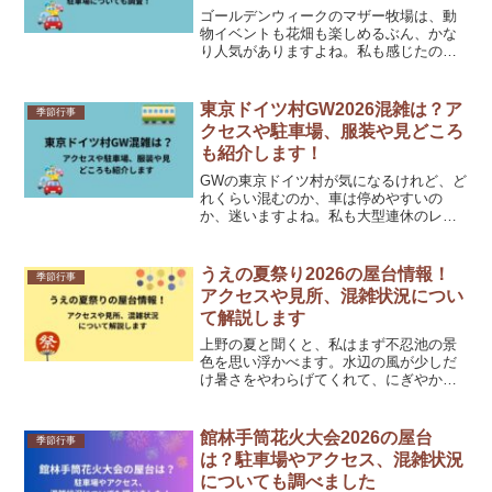
ゴールデンウィークのマザー牧場は、動
物イベントも花畑も楽しめるぶん、かな
り人気がありますよね。私も感じたので
すが、春のマザー牧場は魅力が多く、天
気のよい日は人が集まりやすいです。そ
こで今回は、2026年4月3日時点で確認で
東京ドイツ村GW2026混雑は？ア
季節行事
きる公式情報をもと...
クセスや駐車場、服装や見どころ
も紹介します！
GWの東京ドイツ村が気になるけれど、ど
れくらい混むのか、車は停めやすいの
か、迷いますよね。私も大型連休のレジ
ャー先を調べるときは、現地で慌てたく
ないので、混雑とアクセスを先に確認し
たくなります。東京ドイツ村は園内を車
うえの夏祭り2026の屋台情報！
季節行事
で移動できる珍しいタイプ...
アクセスや見所、混雑状況につい
て解説します
上野の夏と聞くと、私はまず不忍池の景
色を思い浮かべます。水辺の風が少しだ
け暑さをやわらげてくれて、にぎやかな
縁日の空気とどこか落ち着く風情が同居
しているんです。うえの夏祭りは、そん
な上野らしさをまとめて味わえるイベン
館林手筒花火大会2026の屋台
季節行事
トとして毎年注目されてい...
は？駐車場やアクセス、混雑状況
についても調べました