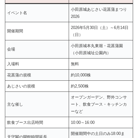
小田原城あじさい花菖蒲まつり
イベント名
2026
2026年5月30日（土）～6月14日
開催期間
（日）
小田原城本丸東堀・花菖蒲園
会場
（小田原城址公園内）
入場料
無料
花菖蒲の規模
約10,000株
あじさいの規模
約2,500株
オープンガーデン、野外コンサ
主な催し
ート、飲食ブース・キッチンカ
ーなど
飲食ブース出店時間
10:00～16:00
開催期間中の土日のみ18:00ま
天守閣の開館時間延長