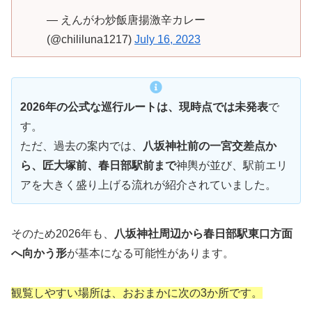
— えんがわ炒飯唐揚激辛カレー
(@chililuna1217)
July 16, 2023
2026年の公式な巡行ルートは、現時点では未発表
で
す。
ただ、過去の案内では、
八坂神社前の一宮交差点か
ら、匠大塚前、春日部駅前まで
神輿が並び、駅前エリ
アを大きく盛り上げる流れが紹介されていました。
そのため2026年も、
八坂神社周辺から春日部駅東口方面
へ向かう形
が基本になる可能性があります。
観覧しやすい場所は、おおまかに次の3か所です。