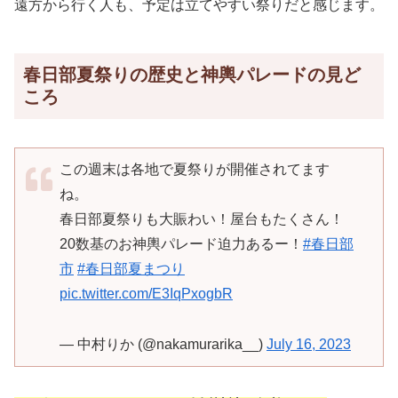
遠方から行く人も、予定は立てやすい祭りだと感じます。
春日部夏祭りの歴史と神輿パレードの見ど
ころ
この週末は各地で夏祭りが開催されてます
ね。
春日部夏祭りも大賑わい！屋台もたくさん！
20数基のお神輿パレード迫力あるー！
#春日部
市
#春日部夏まつり
pic.twitter.com/E3IqPxogbR
— 中村りか (@nakamurarika__)
July 16, 2023