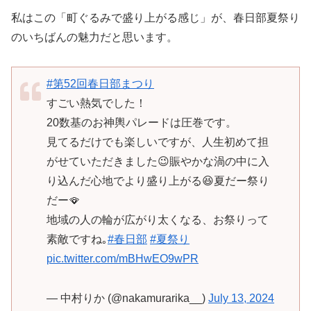
私はこの「町ぐるみで盛り上がる感じ」が、春日部夏祭り
のいちばんの魅力だと思います。
#第52回春日部まつり
すごい熱気でした！
20数基のお神輿パレードは圧巻です。
見てるだけでも楽しいですが、人生初めて担
がせていただきました😉賑やかな渦の中に入
り込んだ心地でより盛り上がる😆夏だー祭り
だー🪭
地域の人の輪が広がり太くなる、お祭りって
素敵ですね｡
#春日部
#夏祭り
pic.twitter.com/mBHwEO9wPR
— 中村りか (@nakamurarika__)
July 13, 2024