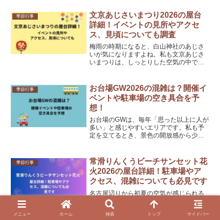
文京あじさいまつり2026の屋台
季節行事
詳細！イベントの見所やアクセ
ス、見頃についても調査
梅雨の時期になると、白山神社のあじさ
いが気になりますよね。私も文京あじさ
いまつりは、しっとりした空気の中で花
を楽しめる、東京らしい初夏の催しだと
感じます。しかもここは、ただ花を見る
だけではなく、キッチンカーや模擬店、
お台場GW2026の混雑は？開催イ
季節行事
富士塚の特別公開まである...
ベントや駐車場の空き具合を予
想！
お台場のGWは、毎年「思った以上に人が
多い」と感じやすいエリアです。私も予
定を立てるとき、景色の開放感から少し
油断しがちなのですが、実際は大型イベ
ントと商業施設利用が重なって、混みや
すい場所です。2026年は、肉フェスやオ
常滑りんくうビーチサンセット花
季節行事
クトーバーフェスト...
火2026の屋台詳細！駐車場やア
クセス、混雑についても必見です
名古屋辺りから初夏の空気が感じられる
と、なんとなく心がウキウキしてきまし
たよね。私は海辺の花火イベントが大好
メニュー
ホーム
検索
トップ
サイドバー
きで、特に夕焼けと花火が重なる瞬間は