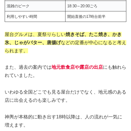
混雑のピーク
18:30～20:00ごろ
利用しやすい時間
開始直後の17時台前半
屋台グルメは、夏祭りらしい
焼きそば、たこ焼き、かき
氷、じゃがバター、唐揚げ
などの定番が中心になると考え
られます。
また、過去の案内では
地元飲食店や露店の出店
にも触れら
れていました。
いわゆる全国どこでも見る屋台だけでなく、地元感のある
店に出会えるのも楽しみです。
神輿が本格的に動き出す18時以降は、人の流れが一気に
増えます。