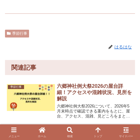
季節行事
はるはな
関連記事
六郷神社例大祭2026の屋台詳
季節行事
細！アクセスや混雑状況、見所を
解説
六郷神社例大祭2026について、2026年5
月末時点で確認できる案内をもとに、屋
台、アクセス、混雑、見どころをまとめ
ました。私もこうした地域のお祭りを調
べていると、公式情報が出そろう前の時
期は、どこまで分かっているのかが気に
毛越寺あやめまつり2026のコス
季節行事
なります。そこで...
メニュー
ホーム
検索
トップ
サイドバー
プレ企画概要！予約、参加費など