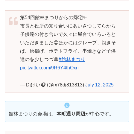
第54回館林まつりからの帰宅✨
市長と役所の知り合いにあいさつしてらから
子供達の付き合いで久々に屋台でいろいろと
いただきました😊ほかにはクレープ、焼きそ
ば、唐揚げ、ポテトフライ、串焼きなど子供
達のを少しつづ😅
#館林まつり
pic.twitter.com/9R6Y4thOxn
— Djけい🎧 (@rx78dj813813)
July 12, 2025
館林まつりの会場は、
本町通り周辺
が中心です。