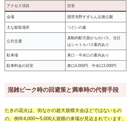
アクセス項目
目安
会場
国営滝野すずらん丘陵公園
主な観覧場所
つどいの森
真駒内駅方面からのバス、当日
公共交通
はシャトルバス案内あり
駐車場
東口・中央口の案内あり
駐車料金の目安
東口4,000円、中央口3,000円
混雑ピーク時の回避策と満車時の代替手段
たきの花火は、街なかの超大規模大会ほどではないもの
の、例年4,000〜5,000人規模の来場が見込まれています。