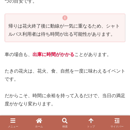
つの目安です。
帰りは花火終了後に動線が一気に重なるため、シャト
ルバス利用者は待ち時間が出る可能性があります。
車の場合も、
出庫に時間がかかる
ことがあります。
たきの花火は、花火、食、自然を一度に味わえるイベント
です。
だからこそ、時間に余裕を持って入るだけで、当日の満足
度がかなり変わります。
あわてず入場して、明るいうちから会場の雰囲気ごと楽し
メニュー
ホーム
検索
トップ
サイドバー
む人ほど、このイベントの良さを感じやすいはずです。