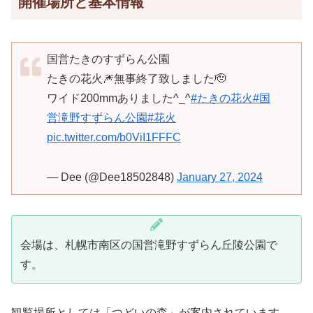
開催場所と基本情報
国営たきのすずらん公園
たきの花火🎆無事終了致しました🫡
ワイド200mmありました^_^
#たきの花火
#国
営滝野すずらん公園
#花火
pic.twitter.com/b0ViI1FFFC
— Dee (@Dee18502848)
January 27, 2024
会場は、札幌市南区の国営滝野すずらん丘陵公園で
す。
観覧場所としては「つどいの森」が案内されています。