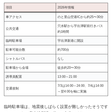
項目
2026年情報
車アクセス
のと里山空港ICから約25〜30分
穴水駅から宇出津駅前行きバス
公共交通
約1時間
臨時駐車場
宇出津新港に開設
駐車可能台数
約700台
シャトルバス
なし
駐車場から会場
徒歩約20〜30分
誘導員配置
13:00～21:00
7/3は14:00～24:00、7/4は14:00
交通規制
～翌4:00を軸に実施
臨時駐車場は、地震後しばらく設置が難しかったそうです