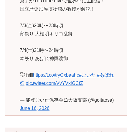
祭」がYouTube Liveで世界中に生配信！
国立歴史民族博物館の教授が解説！
7/3(金)20時〜23時頃
宵祭り 大松明キリコ乱舞
7/4(土)21時〜24時頃
本祭り あばれ神輿渡御
👇詳細
https://t.co/tryCxbaahc
#ごいた
#あばれ
祭
pic.twitter.com/VvYVxiGCfZ
— 能登ごいた保存会☖大阪支部 (@goitaosa)
June 16, 2026