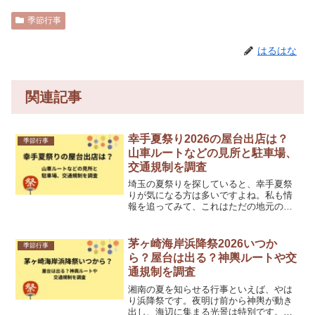
季節行事
はるはな
関連記事
幸手夏祭り2026の屋台出店は？
季節行事
山車ルートなどの見所と駐車場、
交通規制を調査
埼玉の夏祭りを探していると、幸手夏祭
りが気になる方は多いですよね。私も情
報を追ってみて、これはただの地元のお
祭りではなく、山車や神輿の熱気を間近
で感じられる行事だと改めて感じまし
た。駅前へ駆け上がる山車の迫力は、文
茅ヶ崎海岸浜降祭2026いつか
季節行事
章だけでも胸が高鳴ります。...
ら？屋台は出る？神輿ルートや交
通規制を調査
湘南の夏を知らせる行事といえば、やは
り浜降祭です。夜明け前から神輿が動き
出し、海辺に集まる光景は特別です。私