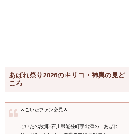
あばれ祭り2026のキリコ・神輿の見ど
ころ
🔥ごいたファン必見🔥
ごいたの故郷･石川県能登町宇出津の「あばれ