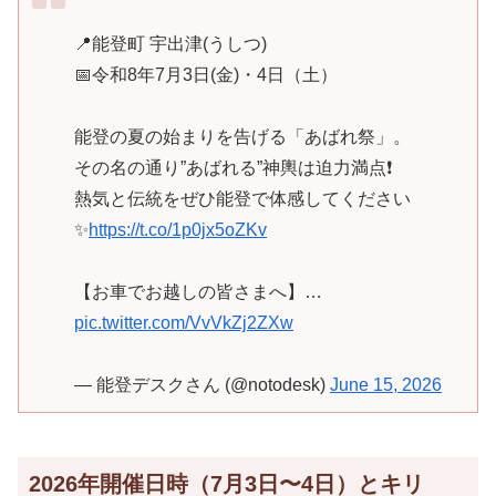
📍能登町 宇出津(うしつ)
📅令和8年7月3日(金)・4日（土）
能登の夏の始まりを告げる「あばれ祭」。
その名の通り”あばれる”神輿は迫力満点❗️
熱気と伝統をぜひ能登で体感してください
✨️
https://t.co/1p0jx5oZKv
【お車でお越しの皆さまへ】…
pic.twitter.com/VvVkZj2ZXw
— 能登デスクさん (@notodesk)
June 15, 2026
2026年開催日時（7月3日〜4日）とキリ