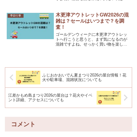
千貫神輿をしっかり見たい人もいると思
います。私も調べていて感じたのです
が、鳥越祭は「食べ歩きのお祭り」と
木更津アウトレットGW2026の混
季節行事
「本気の神輿の迫力」が同時に...
雑は？セールはいつまで？を調
査！
ゴールデンウィークに木更津アウトレッ
トへ行こうと思うと、まず気になるのが
混雑ですよね。せっかく買い物を楽しみ
にしていても、駐車場待ちやレジ待ちが
長いと少し疲れてしまいます。私も大型
アウトレットに行く前は、買い物より先
に「どれくらい混むのかな...
ふじおかおいでん夏まつり2026の屋台情報！花
火や駐車場、混雑状況についても
江差かもめ島まつり2026の屋台は？花火やイベ
ント詳細、アクセスについても
コメント