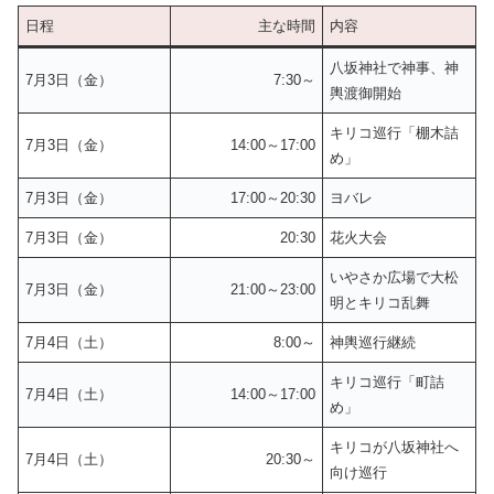
日程
主な時間
内容
八坂神社で神事、神
7月3日（金）
7:30～
輿渡御開始
キリコ巡行「棚木詰
7月3日（金）
14:00～17:00
め」
7月3日（金）
17:00～20:30
ヨバレ
7月3日（金）
20:30
花火大会
いやさか広場で大松
7月3日（金）
21:00～23:00
明とキリコ乱舞
7月4日（土）
8:00～
神輿巡行継続
キリコ巡行「町詰
7月4日（土）
14:00～17:00
め」
キリコが八坂神社へ
7月4日（土）
20:30～
向け巡行